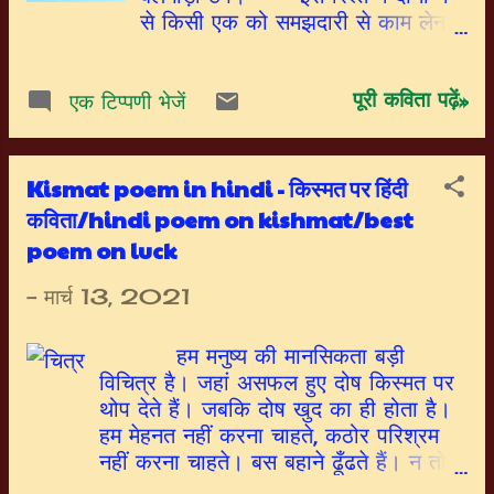
इन तीनों का बाप हूँ।।
से किसी एक को समझदारी से काम लेना
पड़ेगा। अभिमान और स्वाभिमान मे फर्क़
समझना पड़ेगा। न तो अभिमान को
पूरी कविता पढ़ें»
स्वाभिमान समझकर, छोटे बड़े का
एक टिप्पणी भेजें
कुतर्कपूर्ण गुमान इस रिश्ते की नींव हिला
सकता है। एक रूठे तो दूसरे को झुककर
मनाना पड़ेगा। वरना अभिमान की तराजू
Kismat poem in hindi - किस्मत पर हिंदी
पर इस रिश्ते के दोनों पलडे बराबर नहीं हो
कविता/hindi poem on kishmat/best
सकते। इसी रिश्ते के कुछ मीठे
poem on luck
अनुभव, अपनी पति पत्नी हास्य कविता के
माध्यम से प्रकट किए हैं। आशा है आनंद
-
मार्च 13, 2021
आयेगा। धन्यवाद। पति पत्नी सप्ताहिक
धंधा हो गया, मनाने रूठने का। अब तो
हम मनुष्य की मानसिकता बड़ी
डर सा लगा रहता है, रिश्ता टूटने का।।
विचित्र है। जहां असफल हुए दोष किस्मत पर
कभी मायके चली जाऊँगी, तो कभी मरने
थोप देते हैं। जबकि दोष खुद का ही होता है।
की धमकी। मैं ऊब गयी हूं तुमसे, अब ना
हम मेहनत नहीं करना चाहते, कठोर परिश्रम
करुँगी तुम्हारे मन की।। अब वक्त आ
नहीं करना चाहते। बस बहाने ढूँढते हैं। न तो
गया सजन, पाप का घड़ा फूटने का। अब
जन्म से अपाहिज एक बिना हाथों के जिलुमल