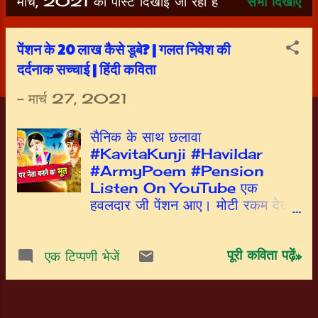
मार्च, 2021 की पोस्ट दिखाई जा रही हैं
सभी दिखाएं
सं
दे
पेंशन के 20 लाख कैसे डूबे? | गलत निवेश की
श
दर्दनाक सच्चाई | हिंदी कविता
-
मार्च 27, 2021
सैनिक के साथ छलावा
#KavitaKunji #Havildar
#ArmyPoem #Pension
Listen On YouTube एक
हवलदार जी पेंशन आए। मोटी रकम देख
गांव वाले मुस्कुराए।। मनी इनवेस्टमेंट
हेतु घने उपाय बताये । किसी ने गली,
पूरी कविता पढ़ें»
खेत, मौहल्ले में, तो किसी ने घर बुलाकर
एक टिप्पणी भेजें
समझाये।। किसी ने कहा दो चार
सेकंडहेंड बसें खरीद डालो। तो किसी ने
कहा लालू की तरह पचास साठ गाय भैस