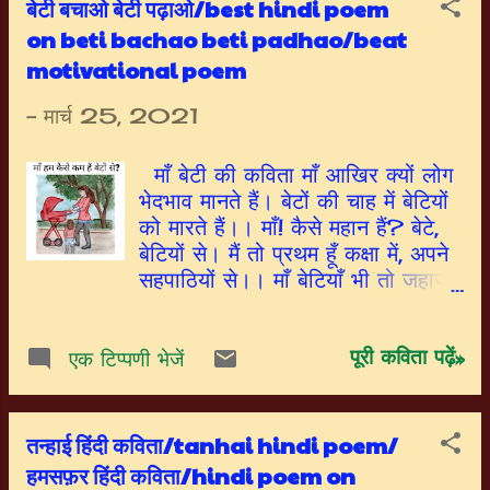
बेटी बचाओ बेटी पढ़ाओ/best hindi poem
on beti bachao beti padhao/beat
motivational poem
-
मार्च 25, 2021
माँ बेटी की कविता माँ आखिर क्यों लोग
भेदभाव मानते हैं। बेटों की चाह में बेटियों
को मारते हैं।। माँ! कैसे महान हैं? बेटे,
बेटियों से। मैं तो प्रथम हूँ कक्षा में, अपने
सहपाठियों से।। माँ बेटियाँ भी तो जहाज
उड़ाती हैं। राष्ट्रपति बनती हैं, फिल्म
बनाती हैं।। माँ आप और मेरी मेम भी तो
पूरी कविता पढ़ें»
किसी की बेटी हैं। माँ सच में गुनाहगार
एक टिप्पणी भेजें
हम सब बेटी हैं।। अगर हम सब खुद
सम्मान करें अपने आप का। इतिहास
बदल कर रख दें, नाम रोशन करें माँ बाप
तन्हाई हिंदी कविता/tanhai hindi poem/
का।।
हमसफ़र हिंदी कविता/hindi poem on