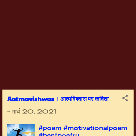
आयात कर।। कोई लक्ष्य इंसान से बड़ा
नहीं होता। जीता वही जो उससे डरा नहीं
होता ।। याद रख सफ़लता सरेआम हार
पर टिकी है। हार ही तो इम्तिहान की घड़ी
है ।। धैर्य, लगन और संयम, ये सफ़लता
की लगाम है। सफ़लता स्वतंत्र नहीं,
निःसंदेह आत्मविश्वास की गुलाम है।।
Aatmavishwas । आत्मविश्वास पर कविता
-
मार्च 20, 2021
#poem #motivationalpoem
#bestpoetry