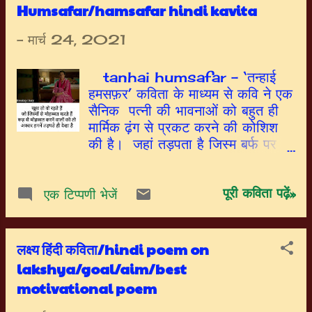
Humsafar/hamsafar hindi kavita
-
मार्च 24, 2021
tanhai humsafar – ‘तन्हाई
हमसफ़र’ कविता के माध्यम से कवि ने एक
सैनिक पत्नी की भावनाओं को बहुत ही
मार्मिक ढ़ंग से प्रकट करने की कोशिश
की है। जहां तड़पता है जिस्म बर्फ पर
तन्हा। वहां सफर करते है मेरे हमसफ़र
तन्हा।। नींद वालों को क्या खबर इसकी।
पूरी कविता पढ़ें»
कि कौन जगता है रातभर तन्हा ।। लोग
एक टिप्पणी भेजें
सोते हैं बेफिक्र बंद कमरों में। मगर वे
जगते हैं फिक्र में दर बदर तन्हा।। साथ
देता है कौन मंज़िल तक उन्हें। हवा भी
लक्ष्य हिंदी कविता/hindi poem on
तड़पाती है उन्हें रहगुज़र तन्हा।। शहर का
lakshya/goal/aim/best
शहर बुझता जाता है। मगर देश के प्रहरी
motivational poem
घूमते, होकर बेघर तन्हा।। ऐ गमे जिंदगी,
तुझे ग़म में भी है खुशी। मैं ढूंढने निकली