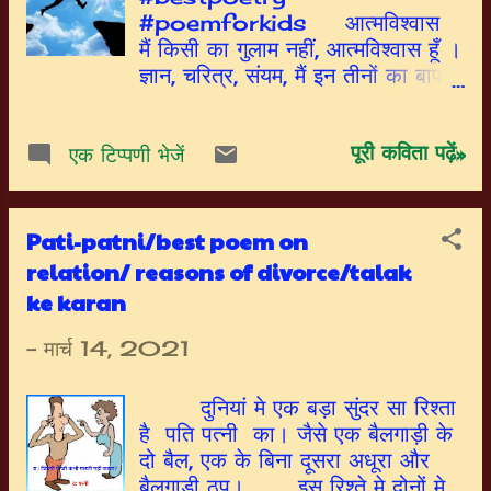
#poemforkids आत्मविश्वास
मैं किसी का गुलाम नहीं, आत्मविश्वास हूँ ।
ज्ञान, चरित्र, संयम, मैं इन तीनों का बाप
हूँ।। हर किसी की चाह है, मुझे पाने की
। यह तो फ़ितरत है, इस ज़माने की।।
पूरी कविता पढ़ें»
मगर बिना कुछ किए, कहाँ कुछ मिलेगा।
एक टिप्पणी भेजें
कुछ पाने के लिए जनाब, कुछ खोना
पड़ेगा।। सफ़लता कदम चूमेगी, जिसके मैं
साथ हूँ। ज्ञान, चरित्र, संयम, मैं इन तीनों
Pati-patni/best poem on
का बाप हूँ।। किंचित भूल कर जाते
relation/ reasons of divorce/talak
हैं,लोग मुझे पाने में। राह से भटक कर
ke karan
लोग मुझे, ढूँढते हैं मयखाने में।। जब कि
मदिरा से न रिश्ता है, मेरा दूर दूर का।।
-
मार्च 14, 2021
मात्र एक भ्रम है, नशा दो घूंट का।।
गुंजाइश नहीं अलगाव की, मैं हमेशा सत्य के
दुनियां मे एक बड़ा सुंदर सा रिश्ता
साथ हूँ। ज्ञान, चरित्र, संयम, मैं इन तीनों
है पति पत्नी का। जैसे एक बैलगाड़ी के
का बाप हूँ।। मैं किसी का गुलाम नहीं,
दो बैल, एक के बिना दूसरा अधूरा और
आत्मविश्वास हूँ। ज्ञान, चरित्र, संयम, मैं
बैलगाड़ी ठप। इस रिश्ते मे दोनों मे