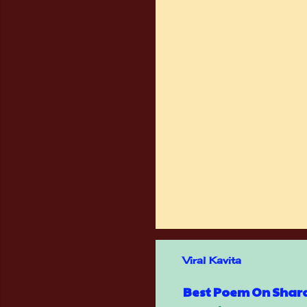
Viral Kavita
Best Poem On Sharab - 