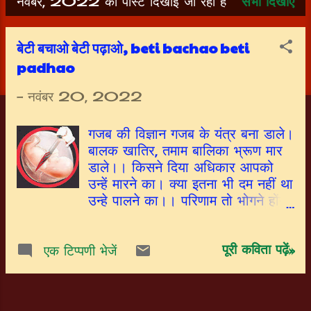
नवंबर, 2022 की पोस्ट दिखाई जा रही हैं
सभी दिखाएं
सं
दे
बेटी बचाओ बेटी पढ़ाओ, beti bachao beti
श
padhao
-
नवंबर 20, 2022
गजब की विज्ञान गजब के यंत्र बना डाले।
बालक खातिर, तमाम बालिका भ्रूण मार
डाले।। किसने दिया अधिकार आपको
उन्हें मारने का। क्या इतना भी दम नहीं था
उन्हे पालने का।। परिणाम तो भोगने होंगे
कुदरत का उसूल है। मेरा कोई क्या करेगा
यह अहिंकारमय भूल है।। जीवन एक
पूरी कविता पढ़ें»
ड्राइंगशीट, जिंदगी रंगीन इमेज है। तूने रंग
एक टिप्पणी भेजें
भी कपट से भरे,क्या खूब दिमाग तेज है।।
एक खातिर दूसरी की बलि चढ़ाई शौक
से। निर्दोष चीख चिल्लाती रही तेरे भयावह