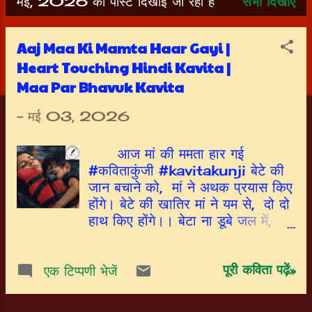
मई, 2026 की पोस्ट दिखाई जा रही हैं
सभी दिखाएं
सं
दे
Aaj Maa Ki Mamta Haar Gayi |
श
Heart Touching Hindi Kavita |
Maa Par Bhavuk Kavita
-
मई 03, 2026
आज मां की ममता हार गई
#कविताकुंजी #kavitakunji बेटे की
जान बचाने को, मां ने अथक प्रयास किए
होंगे। बेटे की खातिर मां ने यम से, दो दो
हाथ किए होंगे।। बेटा ना डूबे जल में, दम
घुटने तक घूंट पिए होंगे। भगवान को दया
नही आई, उसने निश्चित पैर छुए होंगे।।
पूरी कविता पढ़ें»
आखिर एक मां की ममता हार गई, पर
एक टिप्पणी भेजें
भगवान को तरस नही आया। ऐसी क्या
मजबूरी थी, जो रब तू उसे नहीं बचा